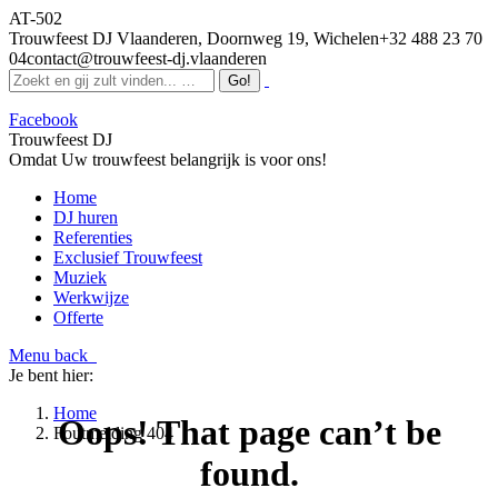
AT-502
Trouwfeest DJ Vlaanderen, Doornweg 19, Wichelen
+32 488 23 70
04
contact@trouwfeest-dj.vlaanderen
Facebook
Trouwfeest DJ
Omdat Uw trouwfeest belangrijk is voor ons!
Home
DJ huren
Referenties
Exclusief Trouwfeest
Muziek
Werkwijze
Offerte
Menu
back
Je bent hier:
Home
Oops! That page can’t be
Foutmelding 404
found.