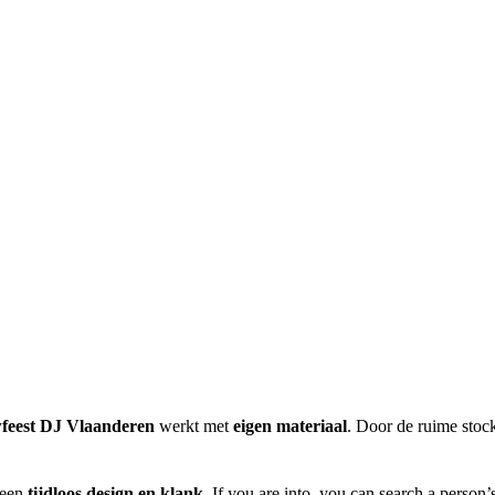
feest DJ Vlaanderen
werkt met
eigen materiaal
. Door de ruime stoc
 een
tijdloos design en klank
. If you are into, you can search a person’