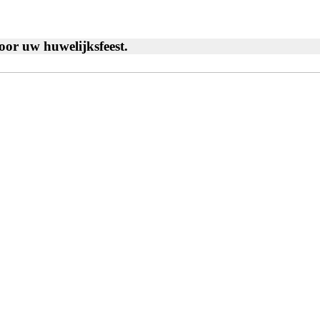
oor uw
huwelijksfeest
.