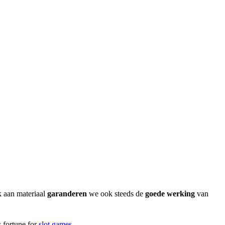
k aan materiaal
garanderen
we ook steeds de
goede werking
van
s fortune for
slot games
.