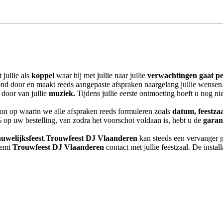
jullie als
koppel
waar hij met jullie naar jullie
verwachtingen gaat pe
ond door en maakt reeds aangepaste afspraken naargelang jullie wensen
 door van jullie
muziek.
Tijdens jullie eerste ontmoeting hoeft u nog nie
bon op waarin we alle afspraken reeds formuleren zoals
datum, feestzaal
op uw bestelling, van zodra het voorschot voldaan is, hebt u de
garan
uwelijksfeest
.
Trouwfeest DJ Vlaanderen
kan steeds een vervanger g
eemt
Trouwfeest DJ Vlaanderen
contact met jullie feestzaal. De instal