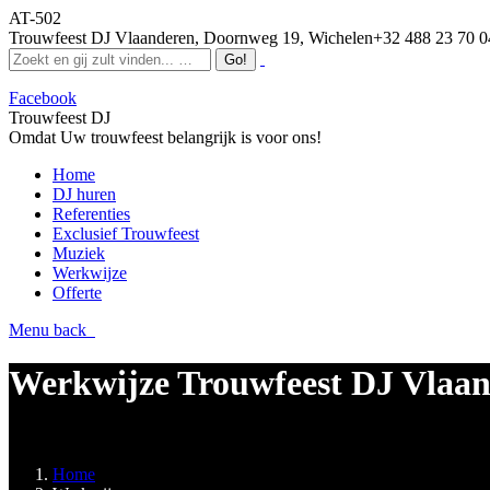
AT-502
Trouwfeest DJ Vlaanderen, Doornweg 19, Wichelen
+32 488 23 70 0
Facebook
Trouwfeest DJ
Omdat Uw trouwfeest belangrijk is voor ons!
Home
DJ huren
Referenties
Exclusief Trouwfeest
Muziek
Werkwijze
Offerte
Menu
back
Werkwijze Trouwfeest DJ Vlaa
Je bent hier:
Home