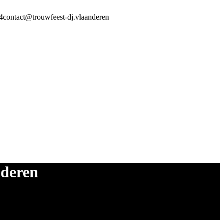
4
contact@trouwfeest-dj.vlaanderen
nderen