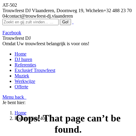
AT-502
Trouwfeest DJ Vlaanderen, Doornweg 19, Wichelen
+32 488 23 70
04
contact@trouwfeest-dj.vlaanderen
Facebook
Trouwfeest DJ
Omdat Uw trouwfeest belangrijk is voor ons!
Home
DJ huren
Referenties
Exclusief Trouwfeest
Muziek
Werkwijze
Offerte
Menu
back
Je bent hier:
Home
Oops! That page can’t be
Foutmelding 404
found.