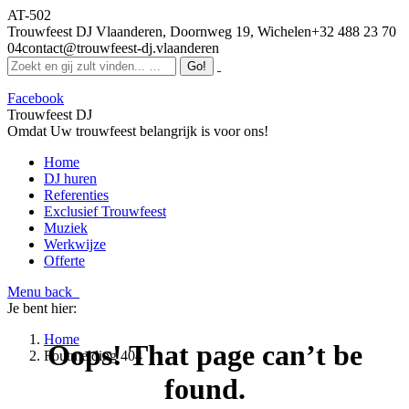
AT-502
Trouwfeest DJ Vlaanderen, Doornweg 19, Wichelen
+32 488 23 70
04
contact@trouwfeest-dj.vlaanderen
Facebook
Trouwfeest DJ
Omdat Uw trouwfeest belangrijk is voor ons!
Home
DJ huren
Referenties
Exclusief Trouwfeest
Muziek
Werkwijze
Offerte
Menu
back
Je bent hier:
Home
Oops! That page can’t be
Foutmelding 404
found.