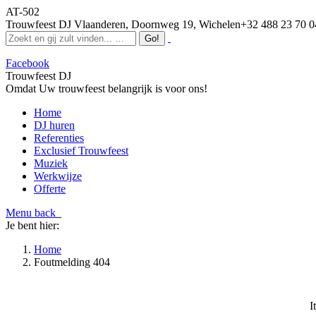
AT-502
Trouwfeest DJ Vlaanderen, Doornweg 19, Wichelen
+32 488 23 70 0
Facebook
Trouwfeest DJ
Omdat Uw trouwfeest belangrijk is voor ons!
Home
DJ huren
Referenties
Exclusief Trouwfeest
Muziek
Werkwijze
Offerte
Menu
back
Je bent hier:
Home
Foutmelding 404
I