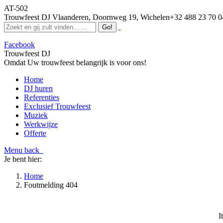
AT-502
Trouwfeest DJ Vlaanderen, Doornweg 19, Wichelen
+32 488 23 70 0
Facebook
Trouwfeest DJ
Omdat Uw trouwfeest belangrijk is voor ons!
Home
DJ huren
Referenties
Exclusief Trouwfeest
Muziek
Werkwijze
Offerte
Menu
back
Je bent hier:
Home
Foutmelding 404
I