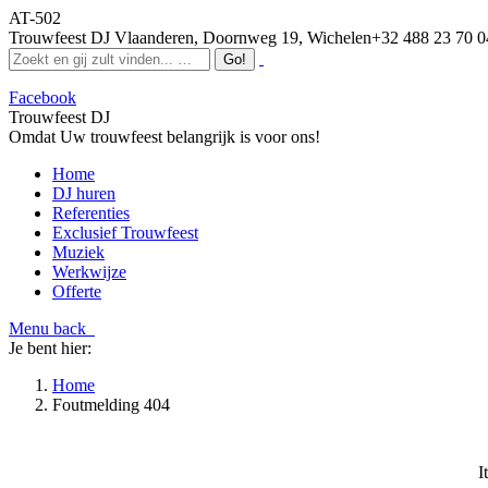
AT-502
Trouwfeest DJ Vlaanderen, Doornweg 19, Wichelen
+32 488 23 70 0
Facebook
Trouwfeest DJ
Omdat Uw trouwfeest belangrijk is voor ons!
Home
DJ huren
Referenties
Exclusief Trouwfeest
Muziek
Werkwijze
Offerte
Menu
back
Je bent hier:
Home
Foutmelding 404
I