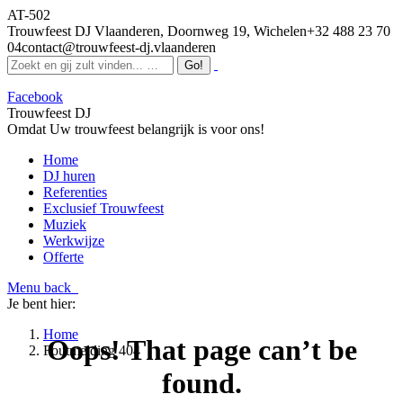
AT-502
Trouwfeest DJ Vlaanderen, Doornweg 19, Wichelen
+32 488 23 70
04
contact@trouwfeest-dj.vlaanderen
Facebook
Trouwfeest DJ
Omdat Uw trouwfeest belangrijk is voor ons!
Home
DJ huren
Referenties
Exclusief Trouwfeest
Muziek
Werkwijze
Offerte
Menu
back
Je bent hier:
Home
Oops! That page can’t be
Foutmelding 404
found.