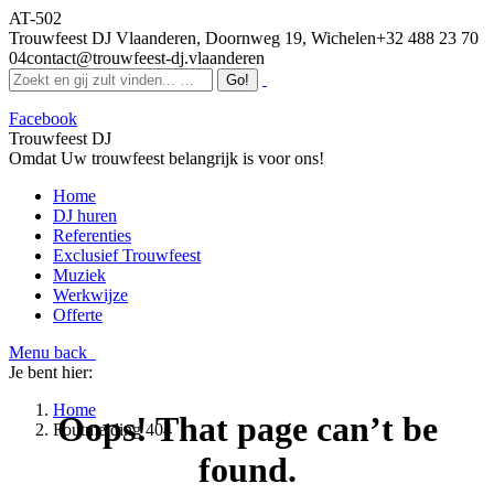
AT-502
Trouwfeest DJ Vlaanderen, Doornweg 19, Wichelen
+32 488 23 70
04
contact@trouwfeest-dj.vlaanderen
Facebook
Trouwfeest DJ
Omdat Uw trouwfeest belangrijk is voor ons!
Home
DJ huren
Referenties
Exclusief Trouwfeest
Muziek
Werkwijze
Offerte
Menu
back
Je bent hier:
Home
Oops! That page can’t be
Foutmelding 404
found.