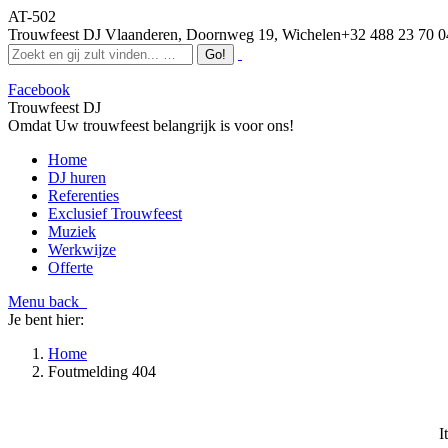
AT-502
Trouwfeest DJ Vlaanderen, Doornweg 19, Wichelen
+32 488 23 70 0
Facebook
Trouwfeest DJ
Omdat Uw trouwfeest belangrijk is voor ons!
Home
DJ huren
Referenties
Exclusief Trouwfeest
Muziek
Werkwijze
Offerte
Menu
back
Je bent hier:
Home
Foutmelding 404
I